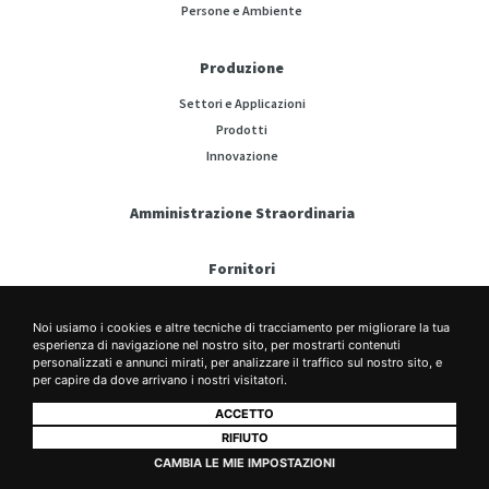
Persone e Ambiente
Produzione
Settori e Applicazioni
Prodotti
Innovazione
Amministrazione Straordinaria
Fornitori
Comunicati Stampa
Noi usiamo i cookies e altre tecniche di tracciamento per migliorare la tua
esperienza di navigazione nel nostro sito, per mostrarti contenuti
personalizzati e annunci mirati, per analizzare il traffico sul nostro sito, e
Policy e Documenti
per capire da dove arrivano i nostri visitatori.
ACCETTO
RIFIUTO
CAMBIA LE MIE IMPOSTAZIONI
Privacy Policy
Cookie Policy
Legal Notes